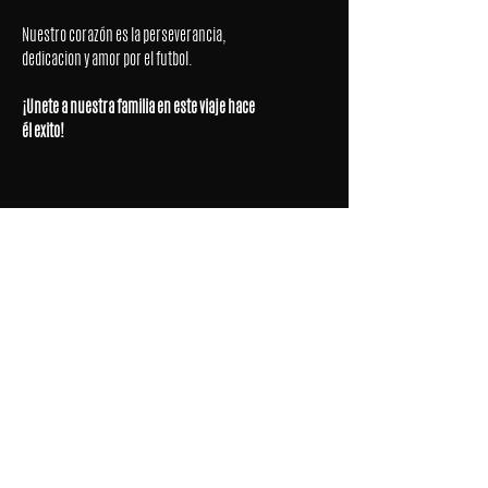
Nuestro corazón es la perseverancia,
dedicacion y amor por el futbol.
¡Unete a nuestra familia en este viaje hace
él exito!
ÚLTIMOS PARTIDOS
NUESTRA COMUNIDAD